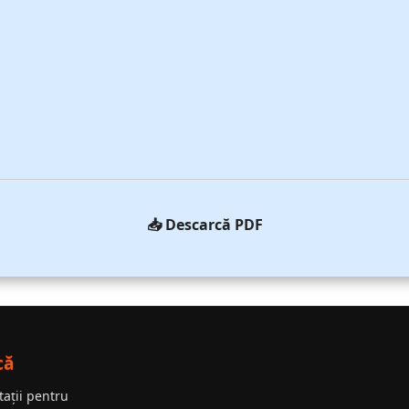
📥 Descarcă PDF
că
tații pentru