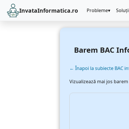
InvataInformatica.ro
Probleme
Soluți
Barem BAC Info
← Înapoi la subiecte BAC i
Vizualizează mai jos barem î