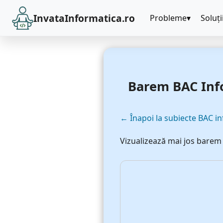
InvataInformatica.ro
Probleme
Soluți
Barem BAC Info
← Înapoi la subiecte BAC i
Vizualizează mai jos barem î