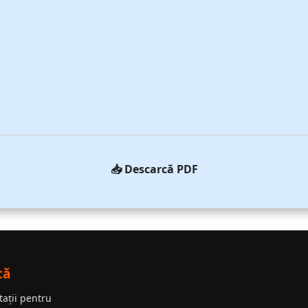
📥 Descarcă PDF
că
tații pentru